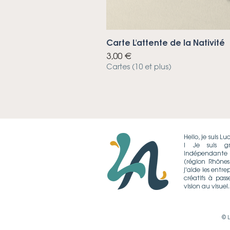
Carte L'attente de la Nativité
Prix
3,00 €
Cartes (10 et plus)
Hello, je suis Luc
! Je suis gr
indépendante
(région Rhônes
j'aide les entre
créatifs à pass
vision au visuel.
© L