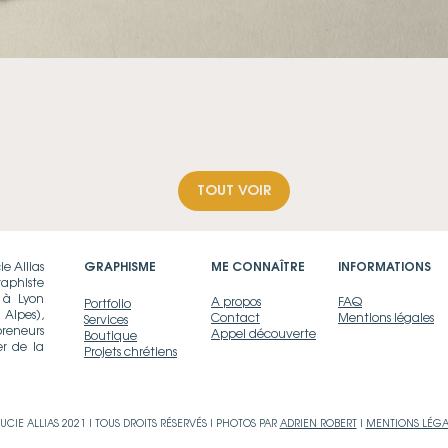
Aperçu rapide
TOUT VOIR
ie Allias
GRAPHISME
ME CONNAÎTRE
INFORMATIONS
aphiste
 à Lyon
A propos
FAQ
Portfolio
 Alpes),
Contact
Mentions légales
Services
preneurs
Appel découverte
Boutique
er de la
Projets chrétiens
UCIE ALLIAS 2021 I TOUS DROITS RÉSERVÉS I PHOTOS PAR
ADRIEN ROBERT
I
MENTIONS LÉGA