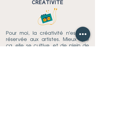
CREATIVITE
Pour moi, la créativité n'est pas
réservée aux artistes. Mieux que
ça, elle se cultive, et de plein de
manières différentes !
Je veux faire de mon mieux pour
chercher l'inspiration partout où
on peut la trouver et surtout là où
on imaginerait pas la trouver.
Hello, je suis Lucie Allias ! Je suis
graphiste indépendante à Lyon
(région Rhônes Alpes), j'aide les
entrepreneurs créatifs à passer
de la vision au visuel.
GRAPHISME
ME CONNAÎTRE